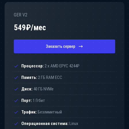
GER V2
549
₽/мес
Заказать сервер
Процессор:
2 x AMD EPYC 4244P
Память:
2 ГБ RAM ECC
Диск:
40 ГБ NVMe
Порт:
1 Ггбит
Трафик:
Безлимитный
Операционная система:
Linux