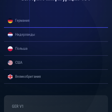
Германия
Нидерланды
Польша
США
Великобритания
GER V1