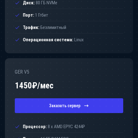
Диск:
80 ГБ NVMe
Порт:
1 Ггбит
Трафик:
Безлимитный
Операционная система:
Linux
GER V5
1450
₽/мес
Заказать сервер
Процессор:
8 x AMD EPYC 4244P