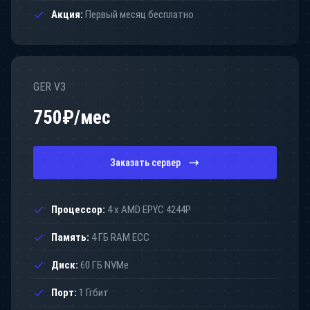
Акция:
Первый месяц бесплатно
GER V3
750
₽/мес
Заказать сервер
Процессор:
4 x AMD EPYC 4244P
Память:
4 ГБ RAM ECC
Диск:
60 ГБ NVMe
Порт:
1 Ггбит