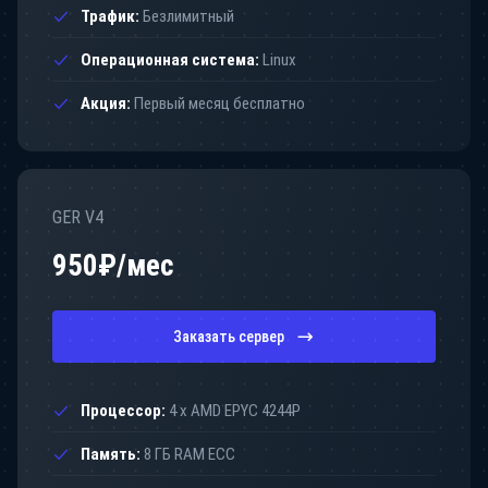
Трафик:
Безлимитный
Операционная система:
Linux
Акция:
Первый месяц бесплатно
GER V4
950
₽/мес
Заказать сервер
Процессор:
4 x AMD EPYC 4244P
Память:
8 ГБ RAM ECC