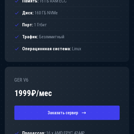
Память:
16 ГБ RAM ECC
Диск:
160 ГБ NVMe
Порт:
1 Ггбит
Трафик:
Безлимитный
Операционная система:
Linux
GER V6
1999
₽/мес
Заказать сервер
Процессор:
16 x AMD EPYC 4244P