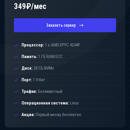
349
₽/мес
Заказать сервер
Процессор:
1 x AMD EPYC 4244P
Память:
1 ГБ RAM ECC
Диск:
20 ГБ NVMe
Порт:
1 Ггбит
Трафик:
Безлимитный
Операционная система:
Linux
Акция:
Первый месяц бесплатно